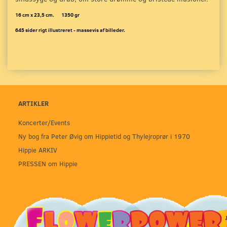
16 cm x 23,5 cm. 1350 gr
645 sider rigt illustreret - massevis af billeder.
ARTIKLER
Koncerter/Events
Ny bog fra Peter Øvig om Hippietid og Thylejroprør i 1970
Hippie ARKIV
PRESSEN om Hippie