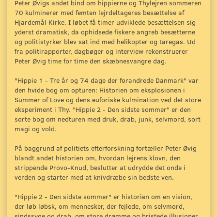
Peter Øvigs andet bind om hippierne og Thylejren sommeren
70 kulminerer med femten lejrdeltageres besættelse af
Hjardemål Kirke. I løbet få timer udviklede besættelsen sig
yderst dramatisk, da ophidsede fiskere angreb besætterne
og politistyrker blev sat ind med helikopter og tåregas. Ud
fra politirapporter, dagbøger og interview rekonstruerer
Peter Øvig time for time den skæbnesvangre dag.
"Hippie 1 - Tre år og 74 dage der forandrede Danmark" var
den hvide bog om opturen: Historien om eksplosionen i
Summer of Love og dens euforiske kulmination ved det store
eksperiment i Thy. "Hippie 2 - Den sidste sommer" er den
sorte bog om nedturen med druk, drab, junk, selvmord, sort
magi og vold.
På baggrund af politiets efterforskning fortæller Peter Øvig
blandt andet historien om, hvordan lejrens klovn, den
strippende Provo-Knud, beslutter at udrydde det onde i
verden og starter med at knivdræbe sin bedste ven.
"Hippie 2 - Den sidste sommer" er historien om en vision,
der løb løbsk, om mennesker, der fejlede, om selvmord,
sindssyge og drab, om store drømme og bristede illusioner.