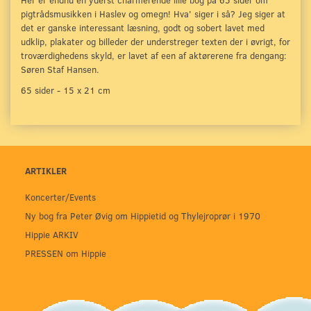
Her er endnu en yderst charmerende lille bog på 65 sider om
pigtrådsmusikken i Haslev og omegn! Hva' siger i så? Jeg siger at
det er ganske interessant læsning, godt og sobert lavet med
udklip, plakater og billeder der understreger texten der i øvrigt, for
troværdighedens skyld, er lavet af een af aktørerene fra dengang:
Søren Staf Hansen.
65 sider - 15 x 21 cm
ARTIKLER
Koncerter/Events
Ny bog fra Peter Øvig om Hippietid og Thylejroprør i 1970
Hippie ARKIV
PRESSEN om Hippie