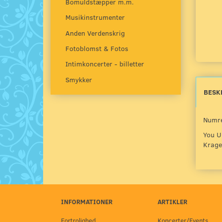
Bomuldstæpper m.m.
Musikinstrumenter
Anden Verdenskrig
Fotoblomst & Fotos
Intimkoncerter - billetter
Smykker
BESK
Numre
You U
Krage
INFORMATIONER
ARTIKLER
Fortrolighed
Koncerter/Events