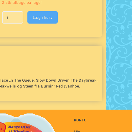
2 stk tilbage på lager
Læg i kurv
lace In The Queue, Slow Down Driver, The Daybreak,
axwells og Steen fra Burnin' Red Ivanhoe.
KONTO
Min