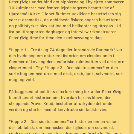
Peter Øvigs andet bind om hippierne og Thylejren sommeren
70 kulminerer med femten lejrdeltageres besættelse af
Hjardemål Kirke. I løbet få timer udviklede besættelsen sig
yderst dramatisk, da ophidsede fiskere angreb besætterne
og politistyrker blev sat ind med helikopter og tåregas. Ud
fra politirapporter, dagbøger og interview rekonstruerer
Peter Øvig time for time den skæbnesvangre dag.
"Hippie 1 - Tre år og 74 dage der forandrede Danmark" var
den hvide bog om opturen: Historien om eksplosionen i
Summer of Love og dens euforiske kulmination ved det store
eksperiment i Thy. "Hippie 2 - Den sidste sommer" er den
sorte bog om nedturen med druk, drab, junk, selvmord, sort
magi og vold.
På baggrund af politiets efterforskning fortæller Peter Øvig
blandt andet historien om, hvordan lejrens klovn, den
strippende Provo-Knud, beslutter at udrydde det onde i
verden og starter med at knivdræbe sin bedste ven.
"Hippie 2 - Den sidste sommer" er historien om en vision,
der løb løbsk, om mennesker, der fejlede, om selvmord,
sindssyge og drab, om store drømme og bristede illusioner.