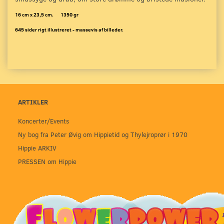
16 cm x 23,5 cm. 1350 gr
645 sider rigt illustreret - massevis af billeder.
ARTIKLER
Koncerter/Events
Ny bog fra Peter Øvig om Hippietid og Thylejroprør i 1970
Hippie ARKIV
PRESSEN om Hippie